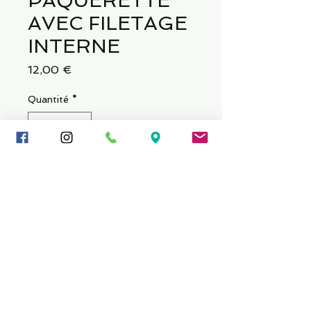
PAQUERETTE
AVEC FILETAGE
INTERNE
Prix
12,00 €
Quantité
*
Ajouter au panier
Épaisseur : 16 GA (1,2 mm)
Longueur : 1/4 « (6 mm) ou 5/16"
(8 mm) Taille de la boule : 4,5 mm
© Copyright