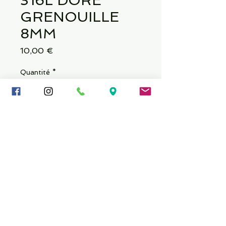
316L DORE
GRENOUILLE
8MM
Prix
10,00 €
Quantité
*
Ajouter au panier
Épaisseur : 16 GA (1,2 mm)
Longueur : 5/16 po (8 mm)
© Copyright